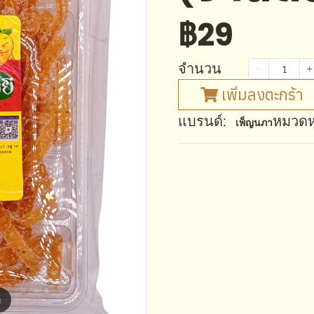
฿29
จำนวน
เพิ่มลงตะกร้า
แบรนด์:
หมวดหม
เพ็ญนภา
m