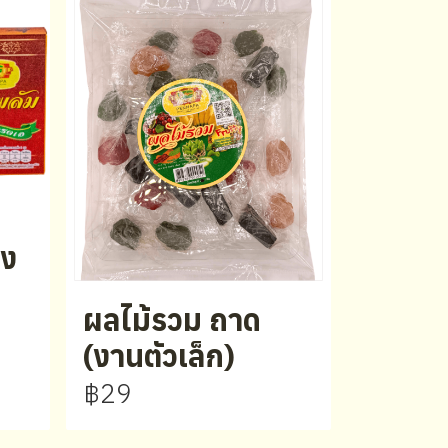
้ง
ผลไม้รวม ถาด
(งานตัวเล็ก)
฿29