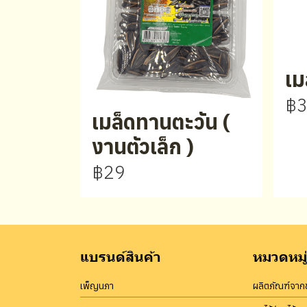
เม
฿
เมล็ดทานตะวัน (
งานตัวเล็ก )
฿29
แบรนด์สินค้า
หมวดหมู่
เพ็ญนภา
ผลิตภัณฑ์จากข