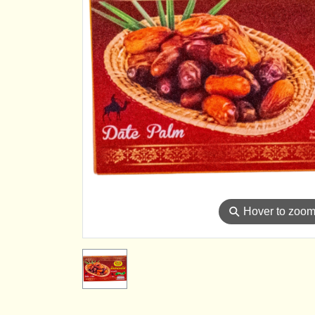
⚲
Hover to zoo