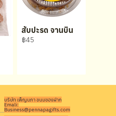
สับปะรด จานบิน
฿45
บริษัท เพ็ญนภา ขนมของฝาก
Emali:
Business@pennapagifts.com