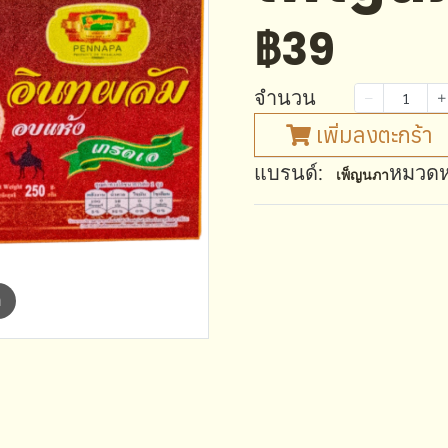
฿39
จำนวน
เพิ่มลงตะกร้า
แบรนด์:
หมวดหม
เพ็ญนภา
m