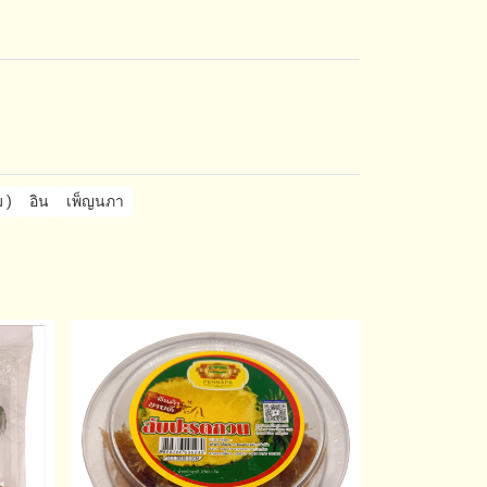
 )
อิน
เพ็ญนภา