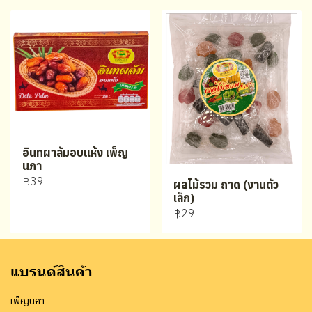
อินทผาลัมอบแห้ง เพ็ญ
นภา
฿39
ผลไม้รวม ถาด (งานตัว
เล็ก)
฿29
แบรนด์สินค้า
เพ็ญนภา