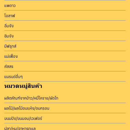
แพดาว
โอลาฟ
อิ่มจัง
ชิมจัง
มีฟรุทส์
แม่เฟื่อง
ภัสสร
แบรนด์อื่นๆ
หมวดหมู่สินค้า
ผลิตภัณฑ์จากข้าว/หมี่โคราช/ผัดไท
ผลไม้/ผลไม้อบแห้ง/อบกรอบ
ขนมปัง/ขนมอบ/เวเฟอร์
ปลา/หมู/อาหารทะเล