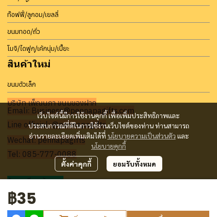
ท๊อฟฟี่/ลูกอม/เยลลี่
ขนมทอด/ถั่ว
โมจิ/ไดฟูกุ/เค้กนุ่ม/เปี๊ยะ
สินค้าใหม่
ขนมตัวเล็ก
บริษัท เพ็ญนภา ขนมของฝาก
Emali: Business@pennapagifts.com
เว็บไซต์นี้มีการใช้งานคุกกี้ เพื่อเพิ่มประสิทธิภาพและ
Line official: @pennapagifts
ประสบการณ์ที่ดีในการใช้งานเว็บไซต์ของท่าน ท่านสามารถ
อ่านรายละเอียดเพิ่มเติมได้ที่
นโยบายความเป็นส่วนตัว
และ
Wechat: pennapagifts
นโยบายคุกกี้
Tel: 085-777-0088
ตั้งค่าคุกกี้
ยอมรับทั้งหมด
ร้านทุเรียนบ้านมด
฿35
Facebook:
บ้านมด ทุเรียน ขนมของฝาก