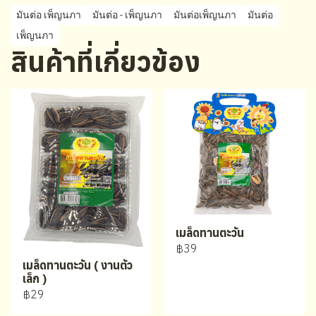
มันต่อ เพ็ญนภา
มันต่อ - เพ็ญนภา
มันต่อเพ็ญนภา
มันต่อ
เพ็ญนภา
สินค้าที่เกี่ยวข้อง
เมล็ดทานตะวัน
฿39
เมล็ดทานตะวัน ( งานตัว
เล็ก )
฿29