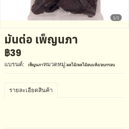
1/1
มันต่อ เพ็ญนภา
฿39
แบรนด์:
หมวดหมู่:
เพ็ญนภา
ผลไม้/ผลไม้อบแห้ง/อบกรอบ
รายละเอียดสินค้า