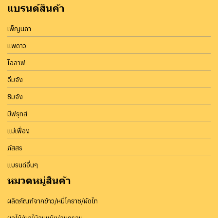
แบรนด์สินค้า
เพ็ญนภา
แพดาว
โอลาฟ
อิ่มจัง
ชิมจัง
มีฟรุทส์
แม่เฟื่อง
ภัสสร
แบรนด์อื่นๆ
หมวดหมู่สินค้า
ผลิตภัณฑ์จากข้าว/หมี่โคราช/ผัดไท