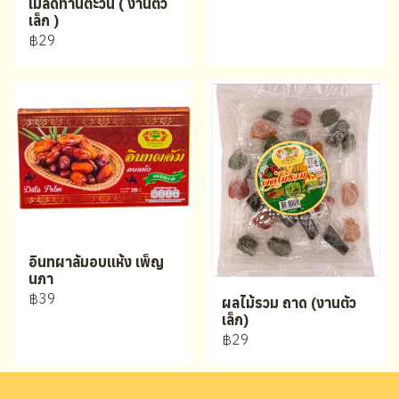
เมล็ดทานตะวัน ( งานตัว
เล็ก )
฿29
อินทผาลัมอบแห้ง เพ็ญ
นภา
฿39
ผลไม้รวม ถาด (งานตัว
เล็ก)
฿29