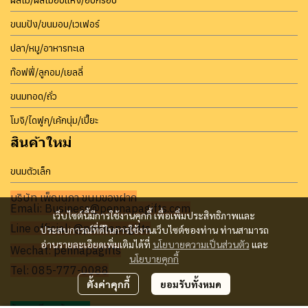
ผลไม้/ผลไม้อบแห้ง/อบกรอบ
ขนมปัง/ขนมอบ/เวเฟอร์
ปลา/หมู/อาหารทะเล
ท๊อฟฟี่/ลูกอม/เยลลี่
ขนมทอด/ถั่ว
โมจิ/ไดฟูกุ/เค้กนุ่ม/เปี๊ยะ
สินค้าใหม่
ขนมตัวเล็ก
บริษัท เพ็ญนภา ขนมของฝาก
Emali: Business@pennapagifts.com
เว็บไซต์นี้มีการใช้งานคุกกี้ เพื่อเพิ่มประสิทธิภาพและ
Line official: @pennapagifts
ประสบการณ์ที่ดีในการใช้งานเว็บไซต์ของท่าน ท่านสามารถ
อ่านรายละเอียดเพิ่มเติมได้ที่
นโยบายความเป็นส่วนตัว
และ
Wechat: pennapagifts
นโยบายคุกกี้
Tel: 085-777-0088
ตั้งค่าคุกกี้
ยอมรับทั้งหมด