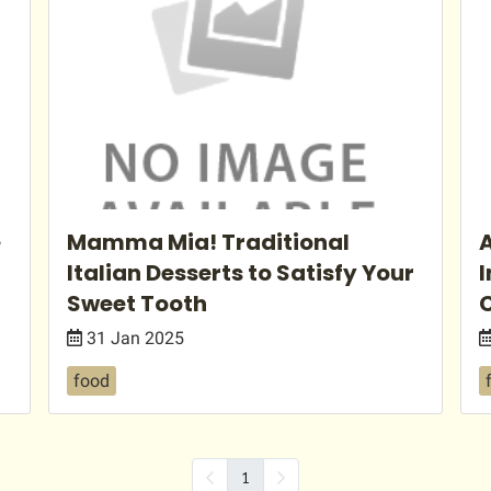
e
Mamma Mia! Traditional
A
Italian Desserts to Satisfy Your
I
Sweet Tooth
C
31 Jan 2025
food
1