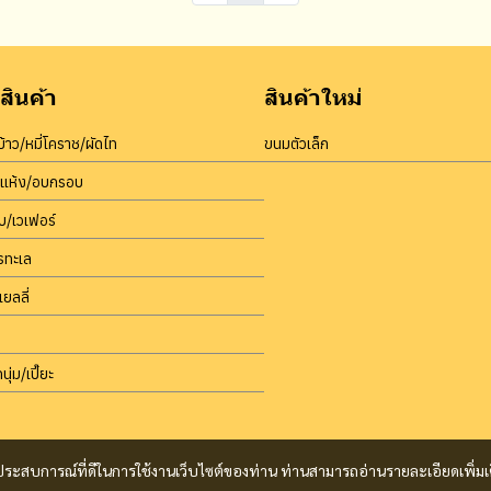
สินค้า
สินค้าใหม่
้าว/หมี่โคราช/ผัดไท
ขนมตัวเล็ก
บแห้ง/อบกรอบ
/เวเฟอร์
รทะเล
เยลลี่
นุ่ม/เปี๊ยะ
และประสบการณ์ที่ดีในการใช้งานเว็บไซต์ของท่าน ท่านสามารถอ่านรายละเอียดเพิ่มเ