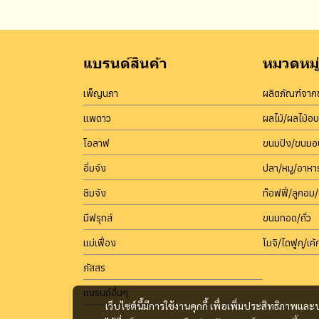
แบรนด์สินค้า
หมวดหมู่
เพ็ญนภา
ผลิตภัณฑ์จากข
แพดาว
ผลไม้/ผลไม้อ
โอลาฟ
ขนมปัง/ขนมอบ
อิ่มจัง
ปลา/หมู/อาหา
ชิมจัง
ท๊อฟฟี่/ลูกอม/
มีฟรุทส์
ขนมทอด/ถั่ว
แม่เฟื่อง
โมจิ/ไดฟูกุ/เค้ก
ภัสสร
แบรนด์อื่นๆ
เว็บไซต์นี้มีการใช้งานคุกกี้ เพื่อเพิ่มประสิทธิภาพ