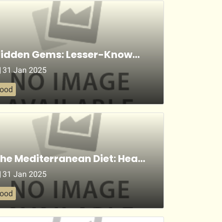
Hidden Gems: Lesser-Known Italian Delights You Need to Try
31 Jan 2025
food
The Mediterranean Diet: Health Benefits and Italian Cuisine
31 Jan 2025
food