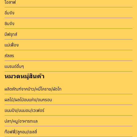
โอลาฟ
อิ่มจัง
ชิมจัง
มีฟรุทส์
แม่เฟื่อง
ภัสสร
แบรนด์อื่นๆ
หมวดหมู่สินค้า
ผลิตภัณฑ์จากข้าว/หมี่โคราช/ผัดไท
ผลไม้/ผลไม้อบแห้ง/อบกรอบ
ขนมปัง/ขนมอบ/เวเฟอร์
ปลา/หมู/อาหารทะเล
ท๊อฟฟี่/ลูกอม/เยลลี่