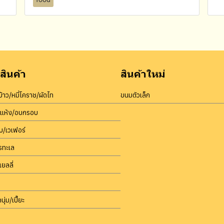
สินค้า
สินค้าใหม่
้าว/หมี่โคราช/ผัดไท
ขนมตัวเล็ก
บแห้ง/อบกรอบ
/เวเฟอร์
รทะเล
เยลลี่
นุ่ม/เปี๊ยะ