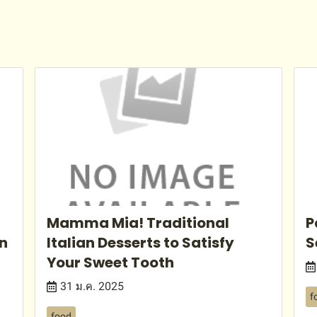
Mamma Mia! Traditional
P
an
Italian Desserts to Satisfy
S
Your Sweet Tooth
31 ม.ค. 2025
f
food