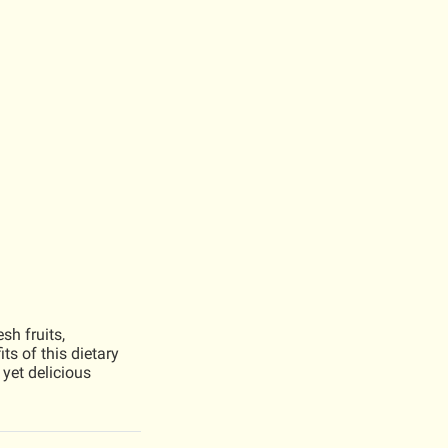
sh fruits,
ts of this dietary
 yet delicious