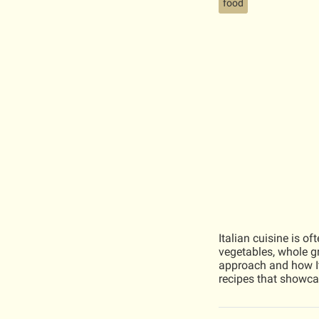
food
Italian cuisine is o
vegetables, whole gra
approach and how Ita
recipes that showca