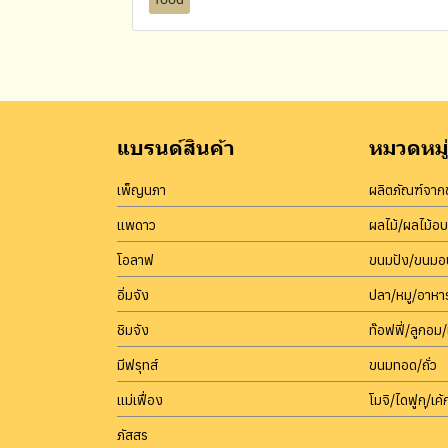
แบรนด์สินค้า
หมวดหมู่
เพ็ญนภา
ผลิตภัณฑ์จากข
แพดาว
ผลไม้/ผลไม้อ
โอลาฟ
ขนมปัง/ขนมอบ
อิ่มจัง
ปลา/หมู/อาหา
ชิมจัง
ท๊อฟฟี่/ลูกอม/
มีฟรุทส์
ขนมทอด/ถั่ว
แม่เฟื่อง
โมจิ/ไดฟูกุ/เค้ก
ภัสสร