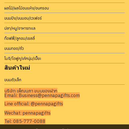
ผลไม้/ผลไม้อบแห้ง/อบกรอบ
ขนมปัง/ขนมอบ/เวเฟอร์
ปลา/หมู/อาหารทะเล
ท๊อฟฟี่/ลูกอม/เยลลี่
ขนมทอด/ถั่ว
โมจิ/ไดฟูกุ/เค้กนุ่ม/เปี๊ยะ
สินค้าใหม่
ขนมตัวเล็ก
บริษัท เพ็ญนภา ขนมของฝาก
Emali: Business@pennapagifts.com
Line official: @pennapagifts
Wechat: pennapagifts
Tel: 085-777-0088