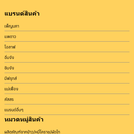
แบรนด์สินค้า
เพ็ญนภา
แพดาว
โอลาฟ
อิ่มจัง
ชิมจัง
มีฟรุทส์
แม่เฟื่อง
ภัสสร
แบรนด์อื่นๆ
หมวดหมู่สินค้า
ผลิตภัณฑ์จากข้าว/หมี่โคราช/ผัดไท