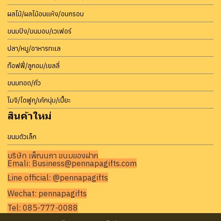
ผลไม้/ผลไม้อบแห้ง/อบกรอบ
ขนมปัง/ขนมอบ/เวเฟอร์
ปลา/หมู/อาหารทะเล
ท๊อฟฟี่/ลูกอม/เยลลี่
ขนมทอด/ถั่ว
โมจิ/ไดฟูกุ/เค้กนุ่ม/เปี๊ยะ
สินค้าใหม่
ขนมตัวเล็ก
บริษัท เพ็ญนภา ขนมของฝาก
Emali: Business@pennapagifts.com
Line official: @pennapagifts
Wechat: pennapagifts
Tel: 085-777-0088