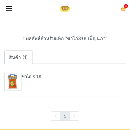
0
1 ผลลัพธ์สำหรับแท็ก "ขาไก่3รส เพ็ญนภา"
สินค้า (1)
ขาไก่ 3 รส
1