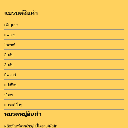
แบรนด์สินค้า
เพ็ญนภา
แพดาว
โอลาฟ
อิ่มจัง
ชิมจัง
มีฟรุทส์
แม่เฟื่อง
ภัสสร
แบรนด์อื่นๆ
หมวดหมู่สินค้า
ผลิตภัณฑ์จากข้าว/หมี่โคราช/ผัดไท