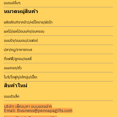
แบรนด์อื่นๆ
หมวดหมู่สินค้า
ผลิตภัณฑ์จากข้าว/หมี่โคราช/ผัดไท
ผลไม้/ผลไม้อบแห้ง/อบกรอบ
ขนมปัง/ขนมอบ/เวเฟอร์
ปลา/หมู/อาหารทะเล
ท๊อฟฟี่/ลูกอม/เยลลี่
ขนมทอด/ถั่ว
โมจิ/ไดฟูกุ/เค้กนุ่ม/เปี๊ยะ
สินค้าใหม่
ขนมตัวเล็ก
บริษัท เพ็ญนภา ขนมของฝาก
Emali: Business@pennapagifts.com