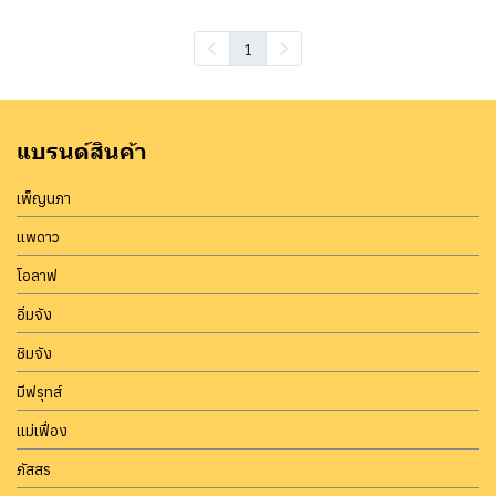
1
แบรนด์สินค้า
เพ็ญนภา
แพดาว
โอลาฟ
อิ่มจัง
ชิมจัง
มีฟรุทส์
แม่เฟื่อง
ภัสสร