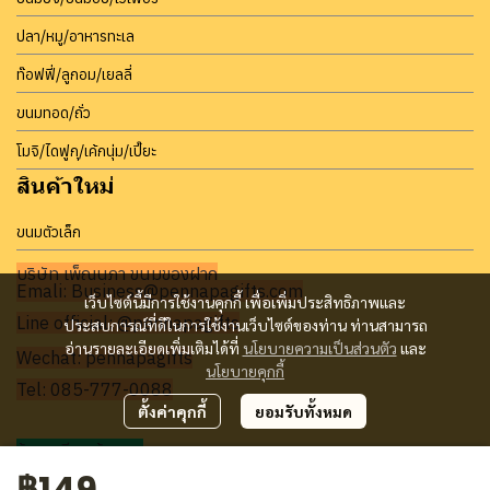
ปลา/หมู/อาหารทะเล
ท๊อฟฟี่/ลูกอม/เยลลี่
ขนมทอด/ถั่ว
โมจิ/ไดฟูกุ/เค้กนุ่ม/เปี๊ยะ
สินค้าใหม่
ขนมตัวเล็ก
บริษัท เพ็ญนภา ขนมของฝาก
Emali: Business@pennapagifts.com
เว็บไซต์นี้มีการใช้งานคุกกี้ เพื่อเพิ่มประสิทธิภาพและ
Line official: @pennapagifts
ประสบการณ์ที่ดีในการใช้งานเว็บไซต์ของท่าน ท่านสามารถ
อ่านรายละเอียดเพิ่มเติมได้ที่
นโยบายความเป็นส่วนตัว
และ
Wechat: pennapagifts
นโยบายคุกกี้
Tel: 085-777-0088
ตั้งค่าคุกกี้
ยอมรับทั้งหมด
ร้านทุเรียนบ้านมด
฿149
Facebook: