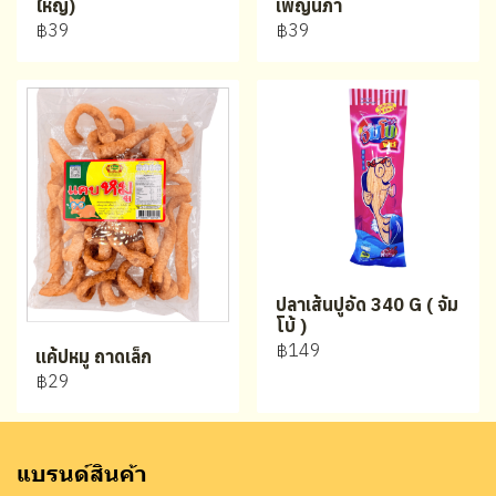
ใหญ่)
เพ็ญนภา
฿39
฿39
ปลาเส้นปูอัด 340 G ( จัม
โบ้ )
฿149
แค้ปหมู ถาดเล็ก
฿29
แบรนด์สินค้า