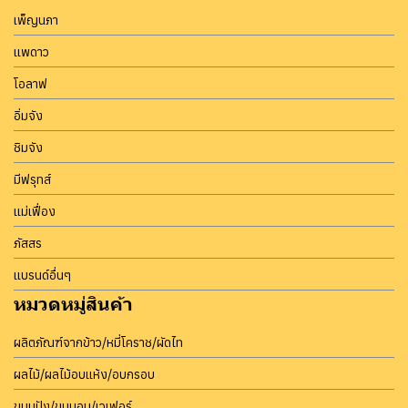
เพ็ญนภา
แพดาว
โอลาฟ
อิ่มจัง
ชิมจัง
มีฟรุทส์
แม่เฟื่อง
ภัสสร
แบรนด์อื่นๆ
หมวดหมู่สินค้า
ผลิตภัณฑ์จากข้าว/หมี่โคราช/ผัดไท
ผลไม้/ผลไม้อบแห้ง/อบกรอบ
ขนมปัง/ขนมอบ/เวเฟอร์