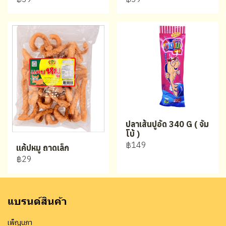
ปลาเส้นปูอัด 340 G ( จัม
โบ้ )
฿149
แค้ปหมู ถาดเล็ก
฿29
แบรนด์สินค้า
เพ็ญนภา