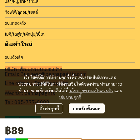
ปลา/หมู/อาหารทะเล
ท๊อฟฟี่/ลูกอม/เยลลี่
ขนมทอด/ถั่ว
โมจิ/ไดฟูกุ/เค้กนุ่ม/เปี๊ยะ
สินค้าใหม่
ขนมตัวเล็ก
บริษัท เพ็ญนภา ขนมของฝาก
Emali: Business@pennapagifts.com
เว็บไซต์นี้มีการใช้งานคุกกี้ เพื่อเพิ่มประสิทธิภาพและ
Line official: @pennapagifts
ประสบการณ์ที่ดีในการใช้งานเว็บไซต์ของท่าน ท่านสามารถ
อ่านรายละเอียดเพิ่มเติมได้ที่
นโยบายความเป็นส่วนตัว
และ
Wechat: pennapagifts
นโยบายคุกกี้
Tel: 085-777-0088
ตั้งค่าคุกกี้
ยอมรับทั้งหมด
ร้านทุเรียนบ้านมด
฿89
Facebook:
บ้านมด ทุเรียน ขนมของฝาก