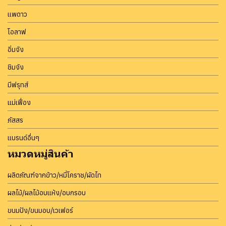
แพดาว
โอลาฟ
อิ่มจัง
ชิมจัง
มีฟรุทส์
แม่เฟื่อง
ภัสสร
แบรนด์อื่นๆ
หมวดหมู่สินค้า
ผลิตภัณฑ์จากข้าว/หมี่โคราช/ผัดไท
ผลไม้/ผลไม้อบแห้ง/อบกรอบ
ขนมปัง/ขนมอบ/เวเฟอร์