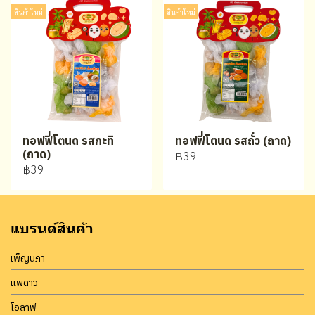
สินค้าใหม่
สินค้าใหม่
ทอฟฟี่โตนด รสกะทิ
ทอฟฟี่โตนด รสถั่ว (ถาด)
(ถาด)
฿39
฿39
แบรนด์สินค้า
เพ็ญนภา
แพดาว
โอลาฟ