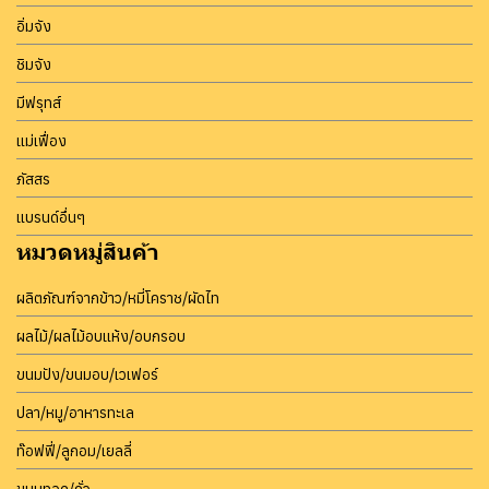
อิ่มจัง
ชิมจัง
มีฟรุทส์
แม่เฟื่อง
ภัสสร
แบรนด์อื่นๆ
หมวดหมู่สินค้า
ผลิตภัณฑ์จากข้าว/หมี่โคราช/ผัดไท
ผลไม้/ผลไม้อบแห้ง/อบกรอบ
ขนมปัง/ขนมอบ/เวเฟอร์
ปลา/หมู/อาหารทะเล
ท๊อฟฟี่/ลูกอม/เยลลี่