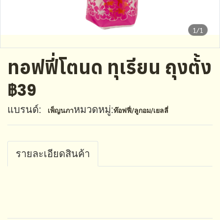
1/1
ทอฟฟี่โตนด ทุเรียน ถุงตั้ง
฿39
แบรนด์:
หมวดหมู่:
เพ็ญนภา
ท๊อฟฟี่/ลูกอม/เยลลี่
รายละเอียดสินค้า