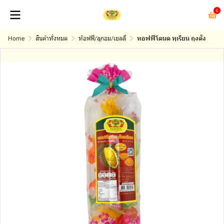
0
Home
สินค้าทั้งหมด
ท๊อฟฟี่/ลูกอม/เยลลี่
ทอฟฟี่โตนด ทุเรียน ถุงตั้ง