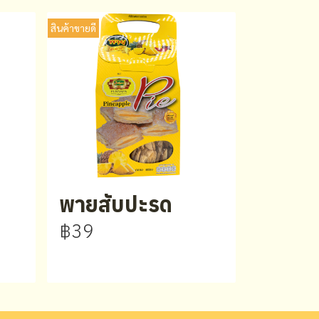
สินค้าขายดี
พายสับปะรด
฿39