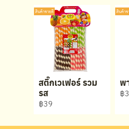
สินค้าขายดี
สินค้าข
สติ๊กเวเฟอร์ รวม
พา
รส
฿
฿39