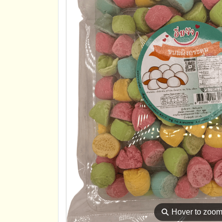
⚲
Hover to zoo