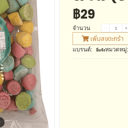
฿29
จำนวน
เพิ่มลงตะกร้า
แบรนด์:
หมวดหมู่
อิ่มจัง
m