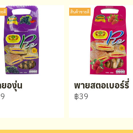
ายดี
สินค้าขายดี
ยองุ่น
พายสตอเบอร์รี่
39
฿39