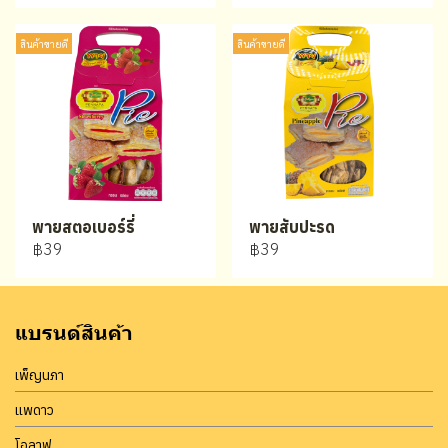
สินค้าขายดี
สินค้าขายดี
พายสตอเบอร์รี่
พายสับปะรด
฿39
฿39
แบรนด์สินค้า
เพ็ญนภา
แพดาว
โอลาฟ