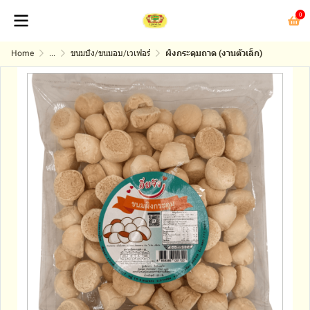
0
Home
...
ขนมปัง/ขนมอบ/เวเฟอร์
ผิงกระดุมถาด (งานตัวเล็ก)