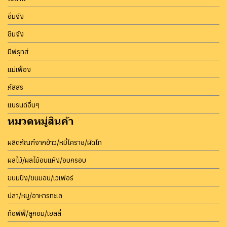
อิ่มจัง
ชิมจัง
มีฟรุทส์
แม่เฟื่อง
ภัสสร
แบรนด์อื่นๆ
หมวดหมู่สินค้า
ผลิตภัณฑ์จากข้าว/หมี่โคราช/ผัดไท
ผลไม้/ผลไม้อบแห้ง/อบกรอบ
ขนมปัง/ขนมอบ/เวเฟอร์
ปลา/หมู/อาหารทะเล
ท๊อฟฟี่/ลูกอม/เยลลี่