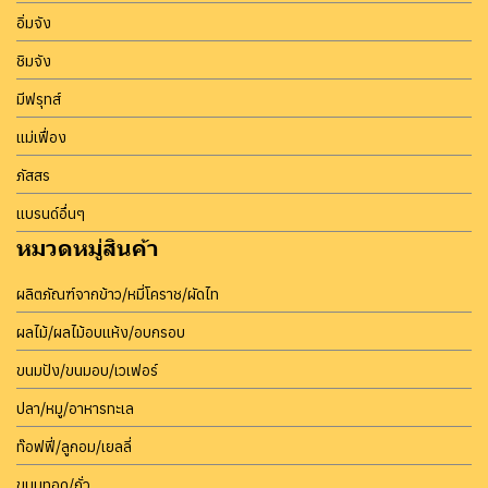
อิ่มจัง
ชิมจัง
มีฟรุทส์
แม่เฟื่อง
ภัสสร
แบรนด์อื่นๆ
หมวดหมู่สินค้า
ผลิตภัณฑ์จากข้าว/หมี่โคราช/ผัดไท
ผลไม้/ผลไม้อบแห้ง/อบกรอบ
ขนมปัง/ขนมอบ/เวเฟอร์
ปลา/หมู/อาหารทะเล
ท๊อฟฟี่/ลูกอม/เยลลี่
ขนมทอด/ถั่ว