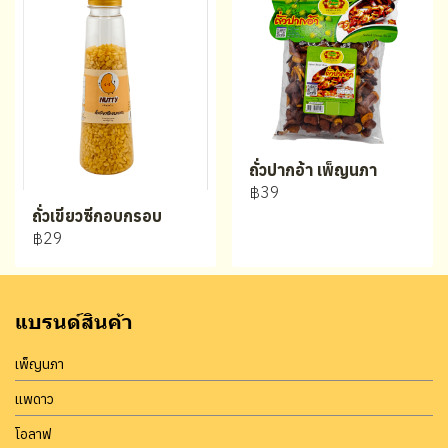
ถั่วปากอ้า เพ็ญนภา
฿39
ถั่วเขียวซีกอบกรอบ
฿29
แบรนด์สินค้า
เพ็ญนภา
แพดาว
โอลาฟ