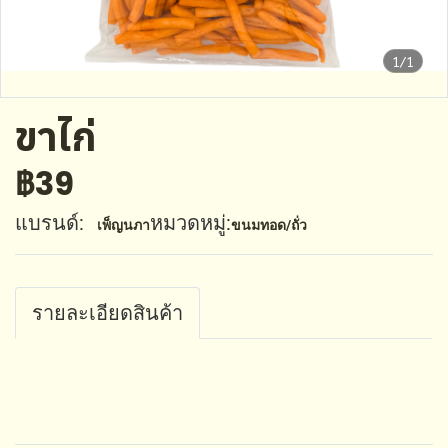
1/1
ขาไก่
฿39
แบรนด์:
หมวดหมู่:
เพ็ญนภา
ขนมทอด/ถั่ว
รายละเอียดสินค้า