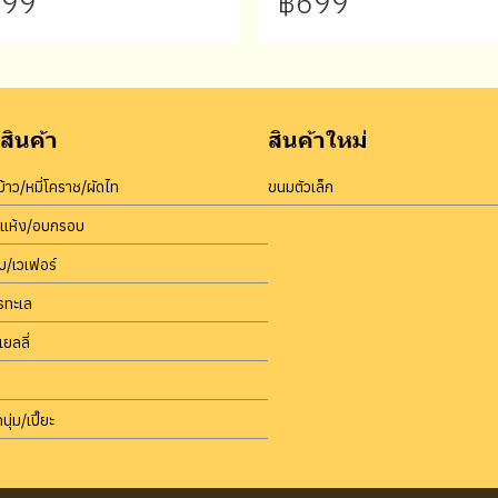
99
฿699
สินค้า
สินค้าใหม่
้าว/หมี่โคราช/ผัดไท
ขนมตัวเล็ก
บแห้ง/อบกรอบ
/เวเฟอร์
รทะเล
เยลลี่
นุ่ม/เปี๊ยะ