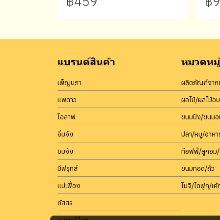
฿459
฿9
แบรนด์สินค้า
หมวดหมู่
เพ็ญนภา
ผลิตภัณฑ์จากข
แพดาว
ผลไม้/ผลไม้อ
โอลาฟ
ขนมปัง/ขนมอบ
อิ่มจัง
ปลา/หมู/อาหา
ชิมจัง
ท๊อฟฟี่/ลูกอม/
มีฟรุทส์
ขนมทอด/ถั่ว
แม่เฟื่อง
โมจิ/ไดฟูกุ/เค้ก
ภัสสร
แบรนด์อื่นๆ