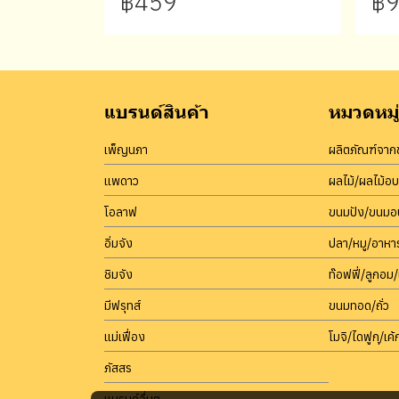
฿459
฿9
แบรนด์สินค้า
หมวดหมู่
เพ็ญนภา
ผลิตภัณฑ์จากข
แพดาว
ผลไม้/ผลไม้อ
โอลาฟ
ขนมปัง/ขนมอบ
อิ่มจัง
ปลา/หมู/อาหา
ชิมจัง
ท๊อฟฟี่/ลูกอม/
มีฟรุทส์
ขนมทอด/ถั่ว
แม่เฟื่อง
โมจิ/ไดฟูกุ/เค้ก
ภัสสร
แบรนด์อื่นๆ