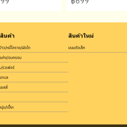
99
฿699
สินค้า
สินค้าใหม่
้าว/หมี่โคราช/ผัดไท
ขนมตัวเล็ก
บแห้ง/อบกรอบ
/เวเฟอร์
รทะเล
เยลลี่
นุ่ม/เปี๊ยะ