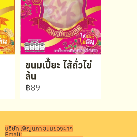
ขนมเปี๊ยะ ไส้ถั่วไข่
ล้น
฿89
บริษัท เพ็ญนภา ขนมของฝาก
Emali: