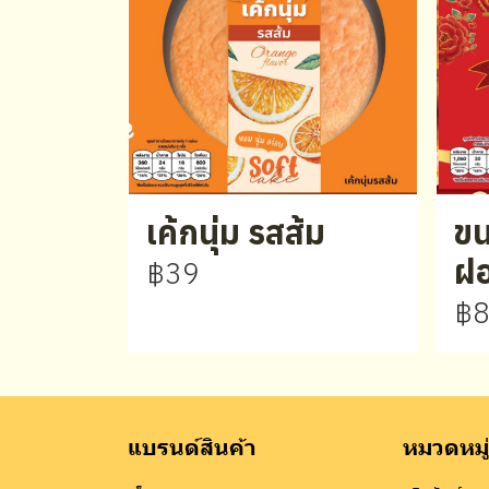
เค้กนุ่ม รสส้ม
ขน
ฝอ
฿39
฿
แบรนด์สินค้า
หมวดหมู่