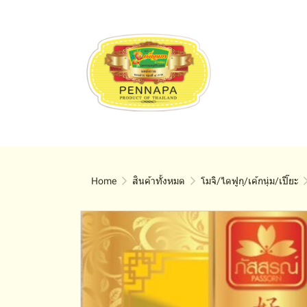
Home
สินค้าทั้งหมด
โมจิ/ไดฟูกุ/เค้กนุ่ม/เปี๊ยะ