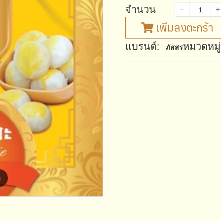
จำนวน
เพิ่มลงตะกร้า
แบรนด์:
หมวดหมู่
ภัสสร
m