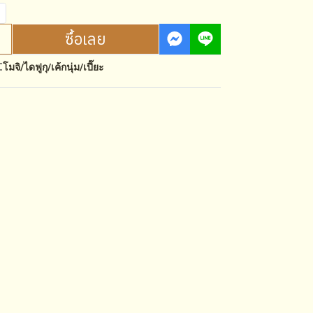
ซื้อเลย
:
โมจิ/ไดฟูกุ/เค้กนุ่ม/เปี๊ยะ