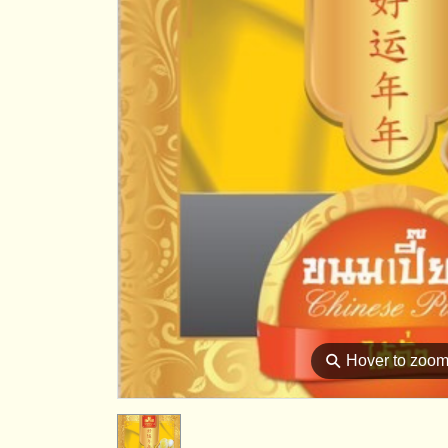
⚲
Hover to zoo