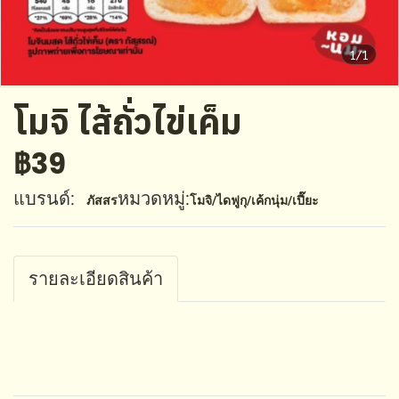
1/1
โมจิ ไส้ถั่วไข่เค็ม
฿39
แบรนด์:
หมวดหมู่:
ภัสสร
โมจิ/ไดฟูกุ/เค้กนุ่ม/เปี๊ยะ
รายละเอียดสินค้า