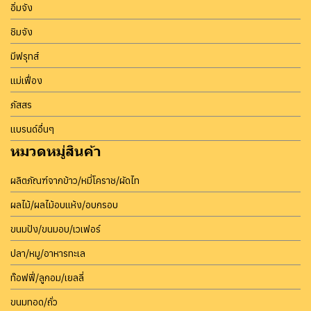
อิ่มจัง
ชิมจัง
มีฟรุทส์
แม่เฟื่อง
ภัสสร
แบรนด์อื่นๆ
หมวดหมู่สินค้า
ผลิตภัณฑ์จากข้าว/หมี่โคราช/ผัดไท
ผลไม้/ผลไม้อบแห้ง/อบกรอบ
ขนมปัง/ขนมอบ/เวเฟอร์
ปลา/หมู/อาหารทะเล
ท๊อฟฟี่/ลูกอม/เยลลี่
ขนมทอด/ถั่ว