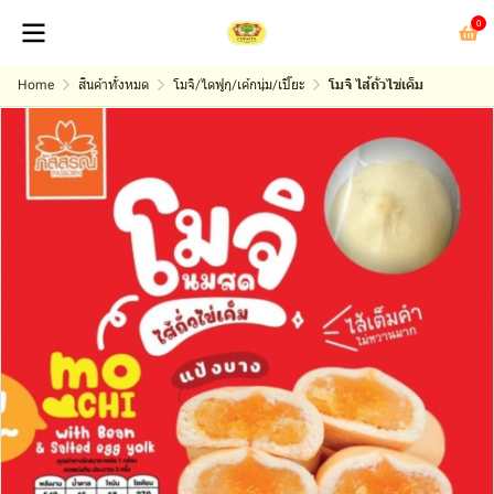
0
Home
สินค้าทั้งหมด
โมจิ/ไดฟูกุ/เค้กนุ่ม/เปี๊ยะ
โมจิ ไส้ถั่วไข่เค็ม