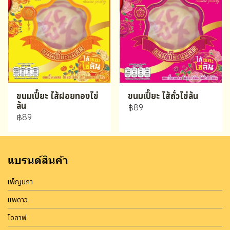
ขนมเปี๊ยะ ไส้ฝอยทองไข่
ขนมเปี๊ยะ ไส้ถั่วไข่ล้น
ล้น
฿89
฿89
แบรนด์สินค้า
เพ็ญนภา
แพดาว
โอลาฟ