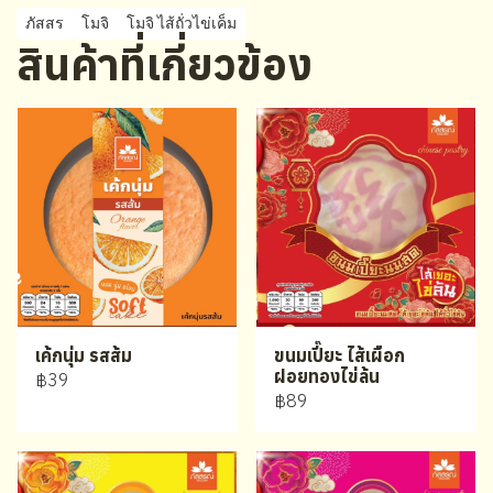
ภัสสร
โมจิ
โมจิ ไส้ถั่วไข่เค็ม
สินค้าที่เกี่ยวข้อง
เค้กนุ่ม รสส้ม
ขนมเปี๊ยะ ไส้เผือก
ฝอยทองไข่ล้น
฿39
฿89